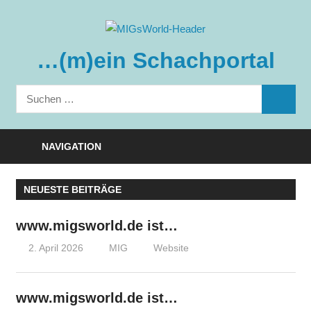
Zum
Inhalt
springen
…(m)ein Schachportal
Suchen
SUCHE
nach:
NAVIGATION
NEUESTE BEITRÄGE
www.migsworld.de ist…
2. April 2026
MIG
Website
www.migsworld.de ist…