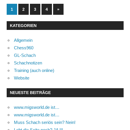
Seitennummerierung
Nächste
1
2
3
4
»
Beiträge
der
KATEGORIEN
Beiträge
Allgemein
Chess960
GL-Schach
Schachnotizen
Training (auch online)
Website
NEUESTE BEITRÄGE
www.migsworld.de ist…
www.migsworld.de ist…
Muss Schach seriös sein? Nein!
Lebt die Seite noch? JA !!!