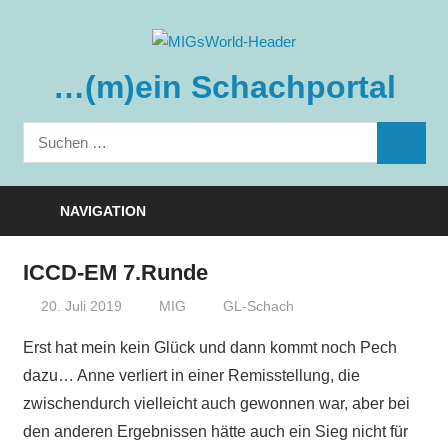
Zum
Inhalt
springen
…(m)ein Schachportal
Suchen
SUCHE
nach:
NAVIGATION
ICCD-EM 7.Runde
20. Juli 2019
MIG
GL-Schach
Erst hat mein kein Glück und dann kommt noch Pech
dazu… Anne verliert in einer Remisstellung, die
zwischendurch vielleicht auch gewonnen war, aber bei
den anderen Ergebnissen hätte auch ein Sieg nicht für