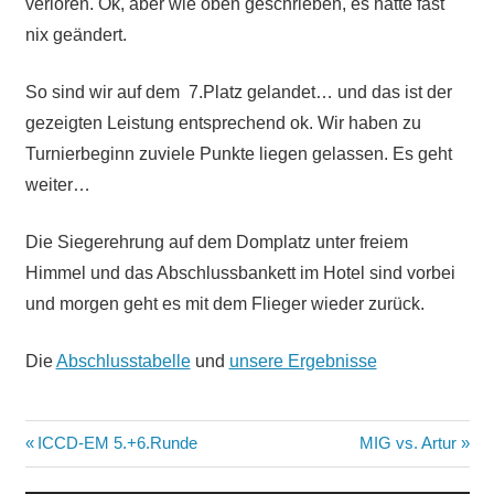
verloren. Ok, aber wie oben geschrieben, es hätte fast
nix geändert.
So sind wir auf dem 7.Platz gelandet… und das ist der
gezeigten Leistung entsprechend ok. Wir haben zu
Turnierbeginn zuviele Punkte liegen gelassen. Es geht
weiter…
Die Siegerehrung auf dem Domplatz unter freiem
Himmel und das Abschlussbankett im Hotel sind vorbei
und morgen geht es mit dem Flieger wieder zurück.
Die
Abschlusstabelle
und
unsere Ergebnisse
Beitragsnavigation
Vorheriger
Nächster
ICCD-EM 5.+6.Runde
MIG vs. Artur
Beitrag:
Beitrag: