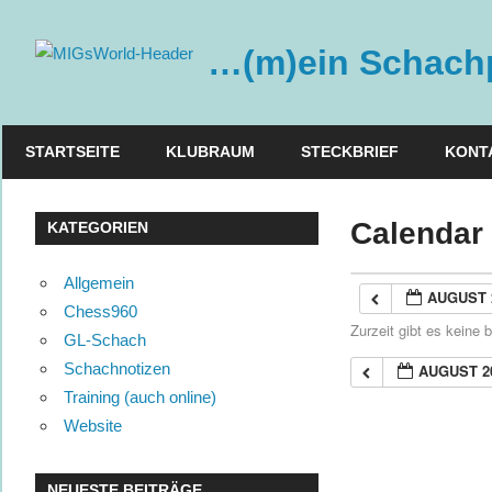
Zum
Inhalt
…(m)ein Schachp
springen
STARTSEITE
KLUBRAUM
STECKBRIEF
KONT
Calendar
KATEGORIEN
Allgemein
AUGUST 
Chess960
Zurzeit gibt es keine
GL-Schach
Schachnotizen
AUGUST 2
Training (auch online)
Website
NEUESTE BEITRÄGE