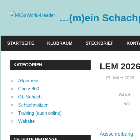
Zum
Inhalt
…(m)ein Schachp
springen
STARTSEITE
KLUBRAUM
STECKBRIEF
KONT
LEM 2026
KATEGORIEN
27. März 2026
Allgemein
Chess960
WANN:
GL-Schach
WO:
Schachnotizen
Training (auch online)
Website
Ausschreibung
NEUESTE BEITRÄGE