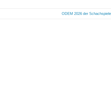
avigation
Nächster
ODEM 2026 der Schachspieler
Beitrag: