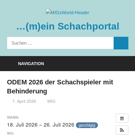
Zum
Inhalt
springen
…(m)ein Schachportal
Suchen
SUCHE
nach:
NAVIGATION
ODEM 2026 der Schachspieler mit
Behinderung
7. April 2026
MIG
WANN:
18. Juli 2026 – 26. Juli 2026
ganztägig
WO: